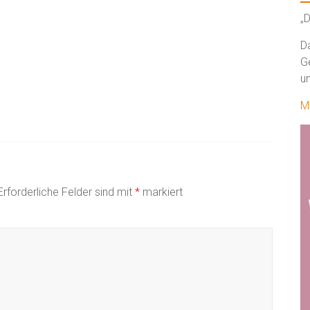
„D
D
G
un
M
Erforderliche Felder sind mit
*
markiert