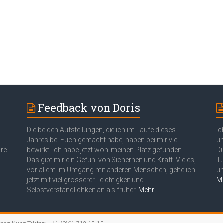
Feedback von Doris
Die beiden Aufstellungen, die ich im Laufe dieses
Ic
Jahres bei Euch gemacht habe, haben bei mir viel
un
ure
bewirkt. Ich habe jetzt wohl meinen Platz gefunden.
Du
Das gibt mir ein Gefühl von Sicherheit und Kraft. Vieles,
Tü
vor allem im Umgang mit anderen Menschen, gehe ich
un
jetzt mit viel grösserer Leichtigkeit und
Me
Selbstverständlichkeit an als früher.
Mehr...