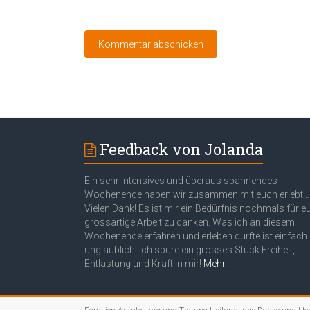
Feedback von Jolanda
Ein sehr intensives und überaus spannendes
Wochenende haben wir zusammen mit euch erlebt…
Vielen Dank! Es ist mir ein Bedürfnis nochmals für e
grossartige Arbeit zu danken. Was ich an diesem
Wochenende erfahren und erleben durfte ist einfach
unglaublich. Ich spüre ein grosses Stück Freiheit,
Entlastung und Kraft in mir!
Mehr...