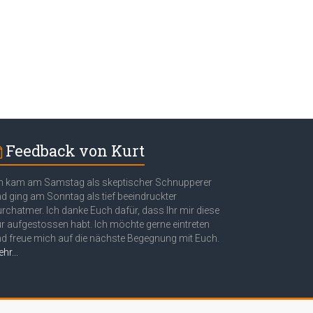
Feedback von Kurt
h kam am Samstag als skeptischer Schnupperer
d ging am Sonntag als tief beeindruckter
rchatmer. Ich danke Euch dafür, dass Ihr mir diese
r aufgestossen habt. Ich möchte gerne eintreten
d freue mich auf die nächste Begegnung mit Euch.
hr...