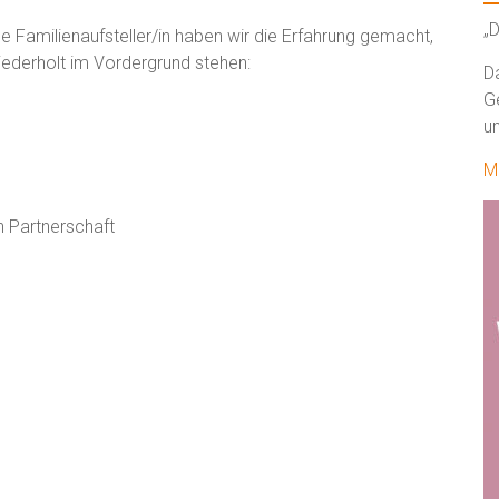
„D
he Familienaufsteller/in haben wir die Erfahrung gemacht,
ederholt im Vordergrund stehen:
D
G
un
M
 Partnerschaft